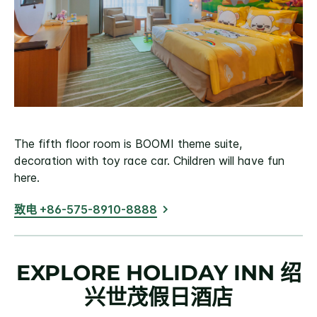
The fifth floor room is BOOMI theme suite,
decoration with toy race car. Children will have fun
here.
致电 +86-575-8910-8888
EXPLORE
HOLIDAY INN
绍
兴世茂假日酒店