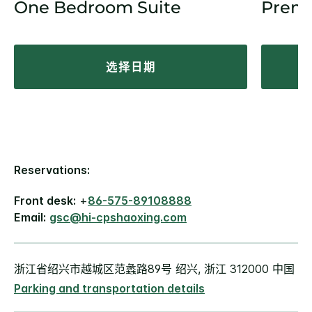
One Bedroom Suite
Prem
选择日期
Reservations:
Front desk:
+
86-575-89108888
Email:
gsc@hi-cpshaoxing.com
浙江省绍兴市越城区范蠡路89号 绍兴, 浙江 312000 中国
Parking and transportation details