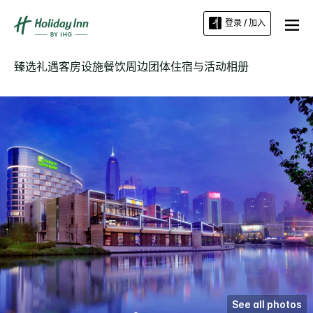
登录 / 加入
臻选礼遇
客房
设施
餐饮
周边
团体住宿与活动
相册
See all photos