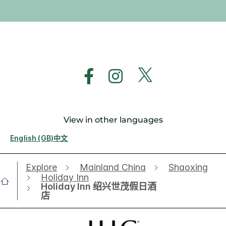
View in other languages
English (GB)
中文
Explore
Mainland China
Shaoxing
Holiday Inn
Holiday Inn 绍兴世茂假日酒
店