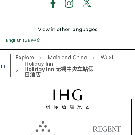
View in other languages
English (GB)
中文
Explore
Mainland China
Wuxi
Holiday Inn
Holiday Inn 无锡中央车站假
日酒店