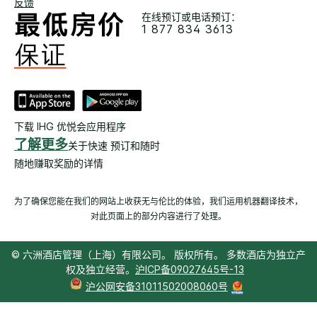
反馈
在线预订或电话预订：
1 877 834 3613
下载 IHG 优悦会应用程序
了解更多
关于快速 预订和随时
随地赚取奖励的详情
为了确保您能在我们的网站上收获无与伦比的体验，我们运用机器翻译技术，
对此页面上的部分内容进行了处理。
© 六洲酒店管理（上海）有限公司。 版权所有。 多数酒店为独立产
权及独立经营。
沪ICP备09027645号-13
沪公网安备31011502008060号
Select
dates