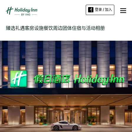
登录 / 加入
臻选礼遇
客房
设施
餐饮
周边
团体住宿与活动
相册