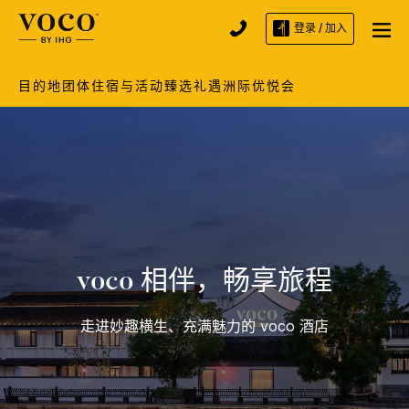
登录 / 加入
目的地
团体住宿与活动
臻选礼遇
洲际优悦会
voco 相伴，畅享旅程
走进妙趣横生、充满魅力的 voco 酒店