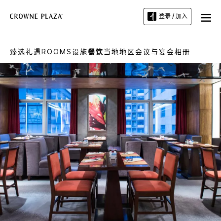
登录 / 加入
臻选礼遇
ROOMS
设施
餐饮
当地地区
会议与宴会
相册