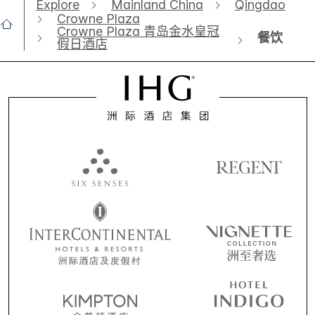
Explore
Mainland China
Qingdao
Crowne Plaza
Crowne Plaza 青岛金水皇冠
餐饮
假日酒店