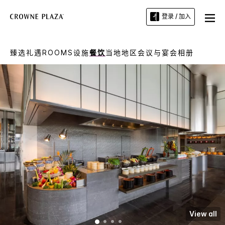
登录 / 加入
臻选礼遇
ROOMS
设施
餐饮
当地地区
会议与宴会
相册
View all