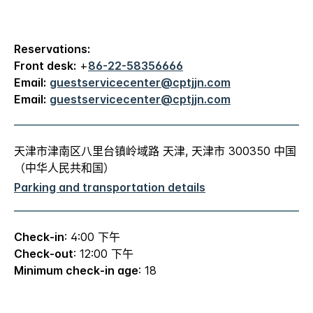
Reservations:
Front desk:
+
86-22-58356666
Email:
guestservicecenter@cptjjn.com
Email:
guestservicecenter@cptjjn.com
天津市津南区八里台镇岭域路 天津, 天津市 300350 中国
（中华人民共和国）
Parking and transportation details
Check-in
: 4:00 下午
Check-out
: 12:00 下午
Minimum check-in age
: 18