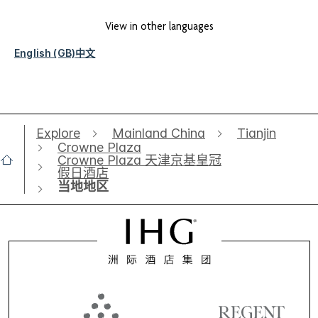
View in other languages
English (GB)
中文
Explore
Mainland China
Tianjin
Crowne Plaza
Crowne Plaza 天津京基皇冠
假日酒店
当地地区