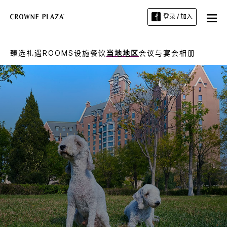
登录 / 加入
臻选礼遇
ROOMS
设施
餐饮
当地地区
会议与宴会
相册