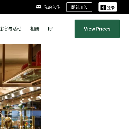
即刻加入
我的入住
登录
住宿与活动
相册
ltf
View Prices