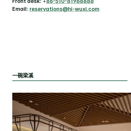
Front desk:
+
86-510-81988888
Email:
reservations@hi-wuxi.com
一碗梁溪