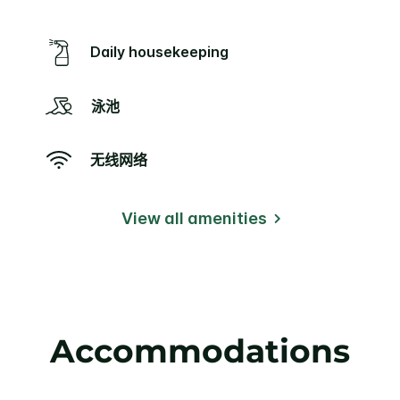
Daily housekeeping
泳池
无线网络
View all amenities
Accommodations