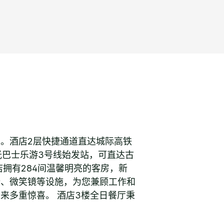
。酒店2层快捷通道直达城际高铁
光巴士乐游3号线始发站，可直达古
拥有284间温馨明亮的客房，新
椅、微笑镜等设施，为您兼顾工作和
来多重惊喜。 酒店3楼全日餐厅秉