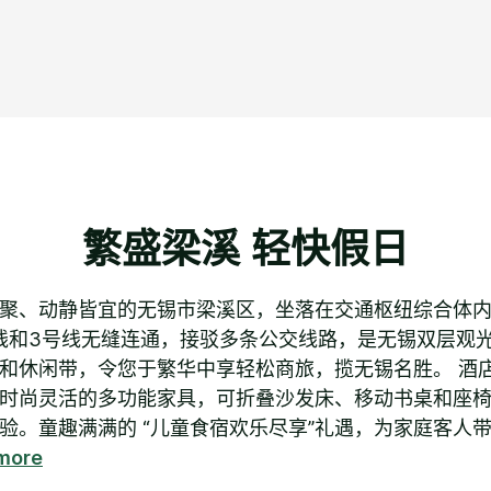
繁盛梁溪 轻快假日
聚、动静皆宜的无锡市梁溪区，坐落在交通枢纽综合体内
线和3号线无缝连通，接驳多条公交线路，是无锡双层观
和休闲带，令您于繁华中享轻松商旅，揽无锡名胜。 酒店
时尚灵活的多功能家具，可折叠沙发床、移动书桌和座
验。童趣满满的 “儿童食宿欢乐尽享”礼遇，为家庭客人带
more