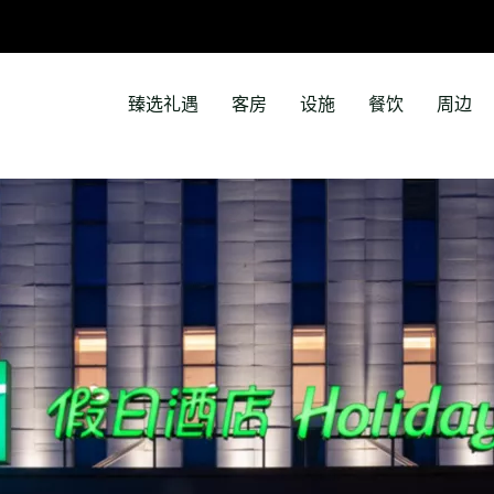
臻选礼遇
客房
设施
餐饮
周边