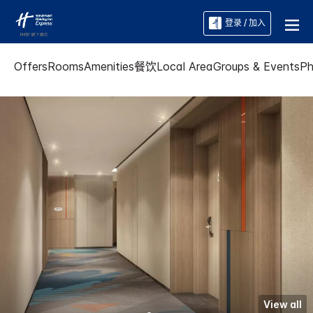
登录 / 加入
Offers
Rooms
Amenities
餐饮
Local Area
Groups & Events
Ph
View all