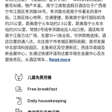
繁花似锦，物产丰富。 南宁江南智选假日酒店位于广西南
宁市江南区亭洪路58号，亭洪路也是南宁市著名的茶叶
街。江南区核心地带，交通便捷，距离南宁吴圩国际机场
约25公里，距离南宁火车站约2.5公里，距离南宁火车东
站约20公里，地铁2号线亭洪路站出入站口旁。酒店毗邻
南宁江南万达广场、东盟10+1商业街，可供购物选择。酒
店位置四通八达，北往南宁市老城区朝阳商圈；南邻发展
中北部湾科技园区、五象新区及空港新区；西连华南城及
新会展中心；东通过快速环道到达繁华琅东会展中心及东
盟商务区。从酒店驾车
...
Read more
儿童免费用餐
Free breakfast
Daily housekeeping