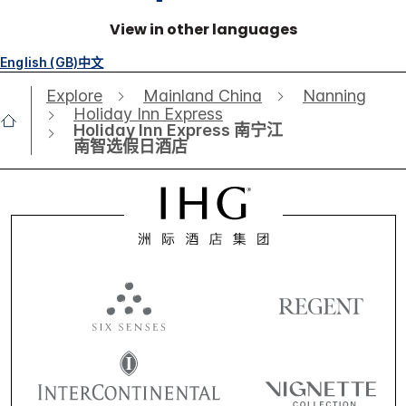
View in other languages
English (GB)
中文
Explore
Mainland China
Nanning
Holiday Inn Express
Holiday Inn Express 南宁江
南智选假日酒店