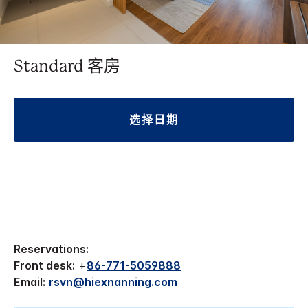
Standard 客房
选择日期
Reservations:
Front desk:
+
86-771-5059888
Email:
rsvn@hiexnanning.com