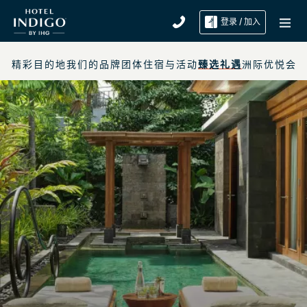
登录 / 加入
精彩目的地
我们的品牌
团体住宿与活动
臻选礼遇
洲际优悦会