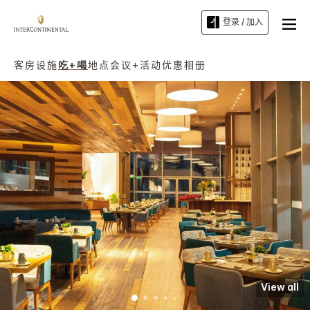
登录 / 加入
客房
设施
吃+喝
地点
会议+活动
优惠
相册
View all