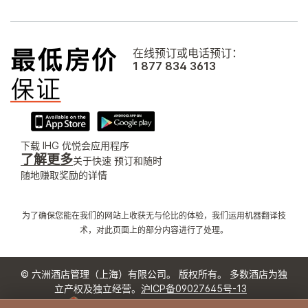
在线预订或电话预订：
1 877 834 3613
下载 IHG 优悦会应用程序
了解更多
关于快速 预订和随时
随地赚取奖励的详情
为了确保您能在我们的网站上收获无与伦比的体验，我们运用机器翻译技
术，对此页面上的部分内容进行了处理。
© 六洲酒店管理（上海）有限公司。 版权所有。 多数酒店为独
立产权及独立经营。
沪ICP备09027645号-13
沪公网安备31011502008060号