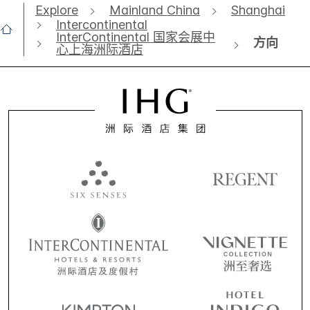
Explore
Mainland China
Shanghai
Intercontinental
InterContinental 国家会展中
方向
心上海洲际酒店