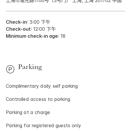
上海市诸光路1700号（3号门） 上海, 上海 201702 中国
Check-in
: 3:00 下午
Check-out
: 12:00 下午
Minimum check-in age
: 18
Parking
Complimentary daily self parking
Controlled access to parking
Parking at a charge
Parking for registered guests only