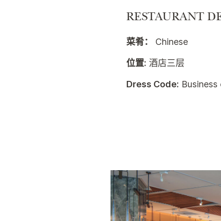
RESTAURANT DE
菜肴：
Chinese
位置:
酒店三层
Dress Code:
Business 