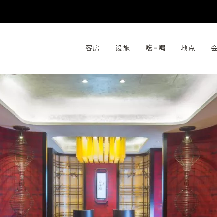
客房
设施
吃+喝
地点