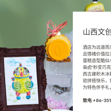
山西文
酒店为远道而
且情绪价值拉
蛋糕造型酷似
枭卣”秒变巧
西古建积木冰
验拼搭快乐，
为特色伴手礼
致电 +86-351