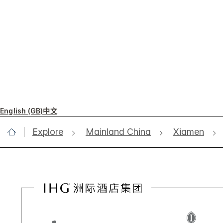
English (GB)
中文
Explore
Mainland China
Xiamen