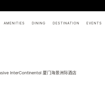
AMENITIES
DINING
DESTINATION
EVENTS
店
usive
InterContinental
厦门海景洲际酒店