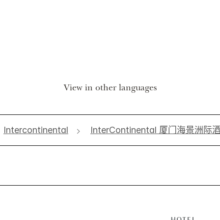
View in other languages
Intercontinental
InterContinental 厦门海景洲际