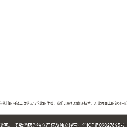
在我们的网站上收获无与伦比的体验，我们运用机器翻译技术，对此页面上的部分内
权所有。 多数酒店为独立产权及独立经营。
沪ICP备09027645号-