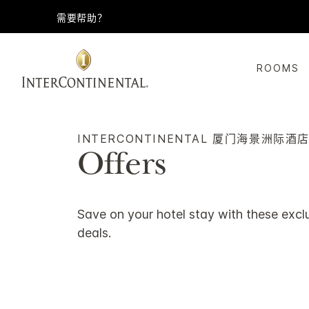
需要帮助？
ROOMS
INTERCONTINENTAL
厦门海景洲际酒
Offers
Save on your hotel stay with these excl
deals.