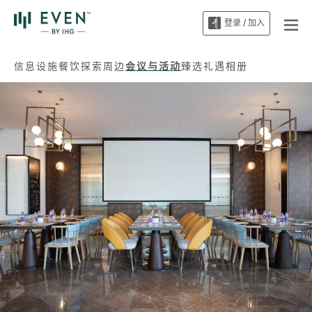
登录 / 加入
信息
设施
餐饮
探索周边
会议与活动
臻选礼遇
相册