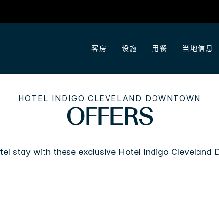
客房
设施
用餐
当地信息
HOTEL INDIGO
CLEVELAND DOWNTOWN
OFFERS
tel stay with these exclusive
Hotel Indigo
Cleveland