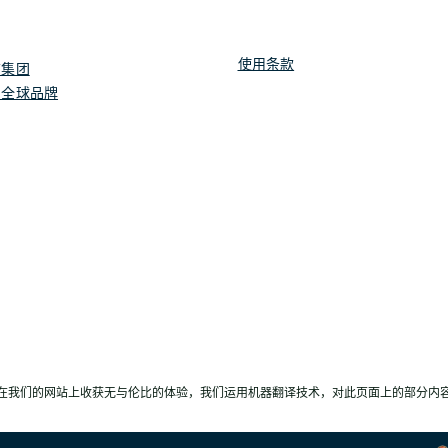
使用条款
店集团
团全球品牌
在我们的网站上收获无与伦比的体验，我们运用机器翻译技术，对此页面上的部分内