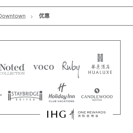
d Downtown
优惠