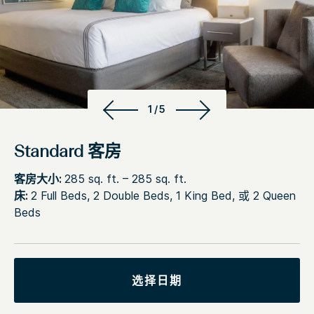
1/5
Standard 客房
客房大小:
285 sq. ft. – 285 sq. ft.
床:
2 Full Beds, 2 Double Beds, 1 King Bed, 或 2 Queen
Beds
选择日期