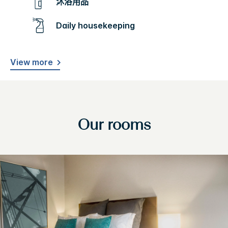
沐浴用品
Daily housekeeping
View more
Our rooms