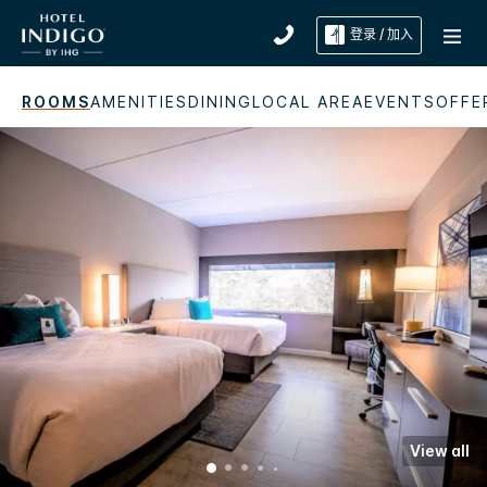
登录 / 加入
ROOMS
AMENITIES
DINING
LOCAL AREA
EVENTS
OFFE
View all