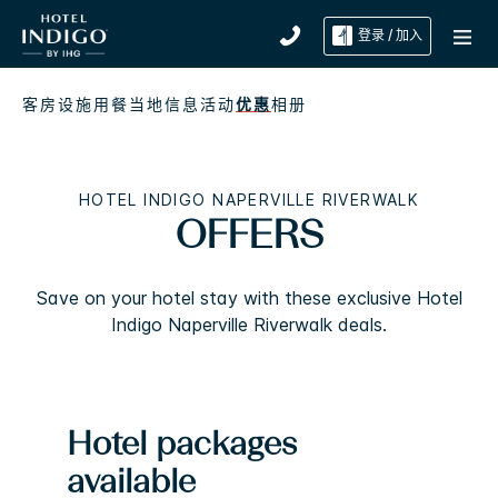
登录 / 加入
客房
设施
用餐
当地信息
活动
优惠
相册
HOTEL INDIGO
NAPERVILLE RIVERWALK
OFFERS
Save on your hotel stay with these exclusive
Hotel
Indigo
Naperville Riverwalk
deals.
Hotel packages
available