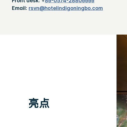
Front desk:
+
86-0574-28806666
Email:
rsvn@hotelindigoningbo.com
亮点