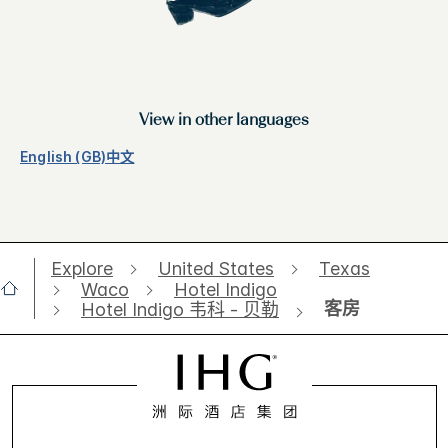
View in other languages
English (GB)
中文
Explore
United States
Texas
Waco
Hotel Indigo
客房
Hotel Indigo 韦科 - 贝勒