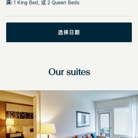
床:
1 King Bed, 或 2 Queen Beds
选择日期
Our suites