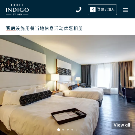
登录 / 加入
客房
设施
用餐
当地信息
活动
优惠
相册
View all