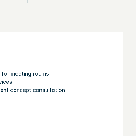
e for meeting rooms
vices
ent concept consultation