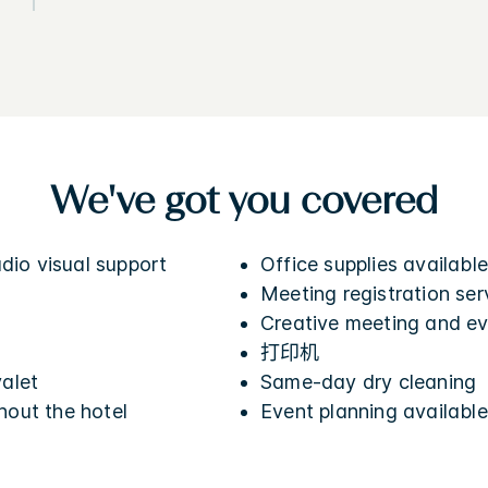
We've got you covered
io visual support
Office supplies availabl
Meeting registration ser
Creative meeting and ev
打印机
valet
Same-day dry cleaning
hout the hotel
Event planning available