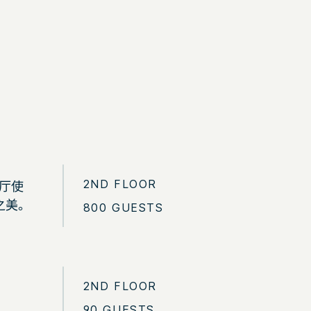
2ND FLOOR
个厅使
之美。
800 GUESTS
2ND FLOOR
90 GUESTS