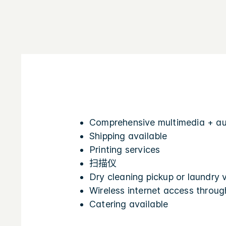
Comprehensive multimedia + aud
Shipping available
Printing services
扫描仪
Dry cleaning pickup or laundry 
Wireless internet access throug
Catering available