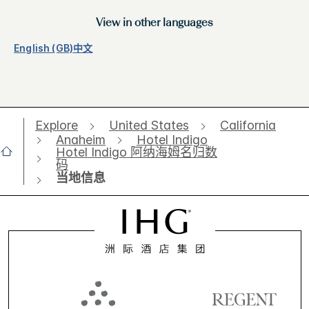
View in other languages
English (GB)
中文
Explore
United States
California
Anaheim
Hotel Indigo
Hotel Indigo 阿纳海姆名归数
码
当地信息