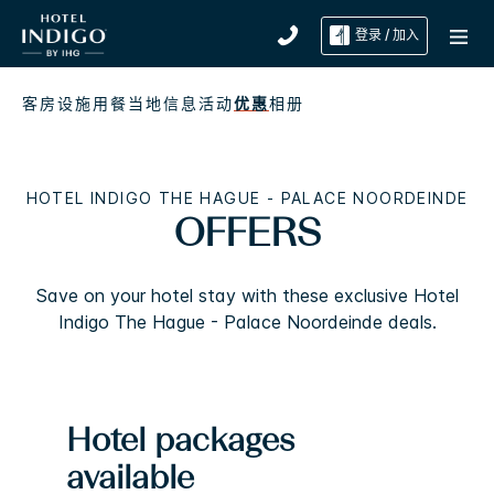
登录 / 加入
客房
设施
用餐
当地信息
活动
优惠
相册
HOTEL INDIGO
THE HAGUE - PALACE NOORDEINDE
OFFERS
Save on your hotel stay with these exclusive
Hotel
Indigo
The Hague - Palace Noordeinde
deals.
Hotel packages
available