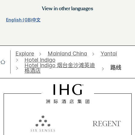
View in other languages
English (GB)
中文
Explore
Mainland China
Yantai
Hotel Indigo
Hotel Indigo 烟台金沙滩英迪
路线
格酒店