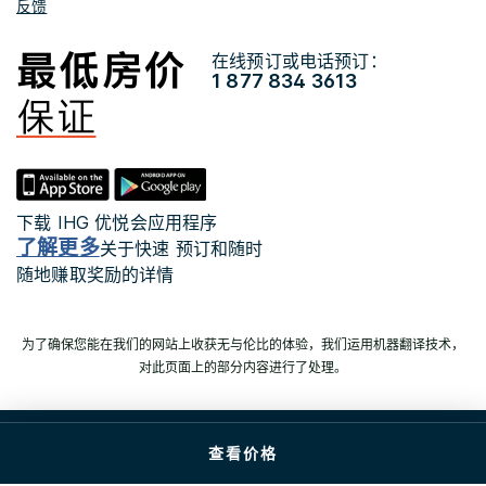
反馈
在线预订或电话预订：
1 877 834 3613
下载 IHG 优悦会应用程序
了解更多
关于快速 预订和随时
随地赚取奖励的详情
为了确保您能在我们的网站上收获无与伦比的体验，我们运用机器翻译技术，
对此页面上的部分内容进行了处理。
© 2026 洲际酒店集团。 版权所有。 多数酒店为独立产权
查看价格
及独立经营。
沪ICP备09027645号-13